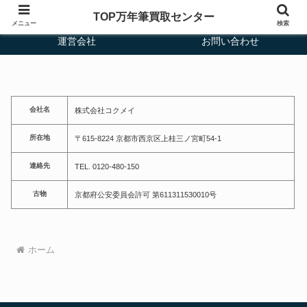
TOP万年筆
宅配買取
TOP万年筆買取センター
メニュー
検索
運営会社
お問い合わせ
会社名
株式会社コクメイ
所在地
〒615-8224 京都市西京区上桂三ノ宮町54-1
連絡先
TEL. 0120-480-150
古物
京都府公安委員会許可 第611311530010号
ホーム